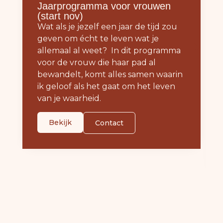
Jaarprogramma voor vrouwen
(start nov)
Wat als je jezelf een jaar de tijd zou
geven om écht te leven wat je
allemaal al weet? In dit programma
voor de vrouw die haar pad al
bewandelt, komt alles samen waarin
ik geloof als het gaat om het leven
van je waarheid.
Bekijk
Contact