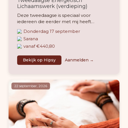
Tweedaagse Energetisch
Lichaamswerk (verdieping)
Deze tweedaagse is speciaal voor
iedereen die eerder met mij heeft
gewerkt, bijvoorbeeld in een 1:1 - of
Donderdag 17 september
groepstraject, een tweedaagse deepdive
Sarana
of tijdens het retreat in Portugal.
vanaf €440,80
Bekijk op Hipsy
Aanmelden
22 september, 2026